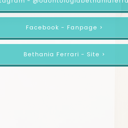
stagram - @odontologiabethaniaferra
Facebook - Fanpage
Bethania Ferrari - Site