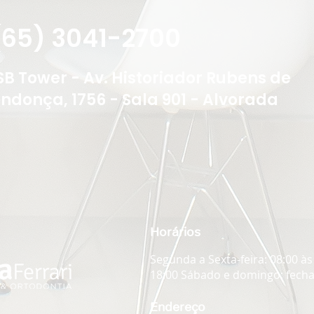
(65) 3041-2700
 SB Tower - Av. Historiador Rubens de
ndonça, 1756 - Sala 901 - Alvorada
Horários
Segunda a Sexta-feira: 08:00 às
18:00 Sábado e domingo: fech
Endereço