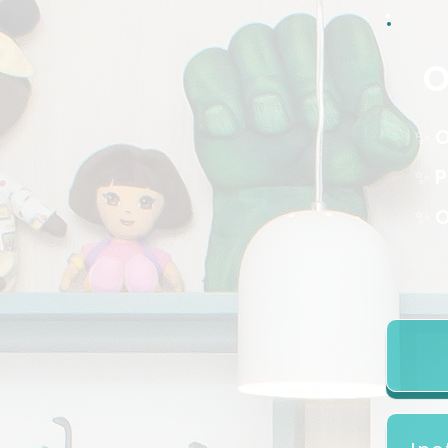
O
✨ O
✨ P
✨ O