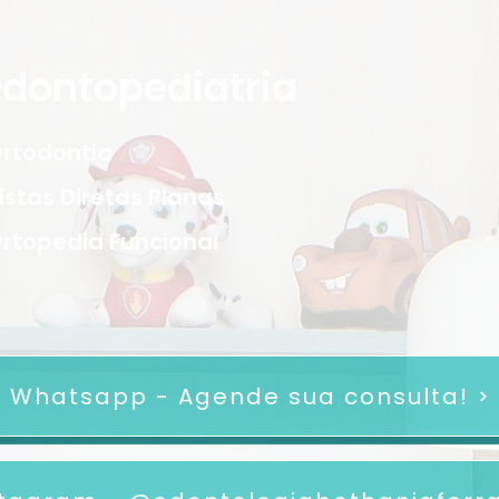
dontopediatria
rtodontia
istas Diretas Planas
rtopedia Funcional
Whatsapp - Agende sua consulta!