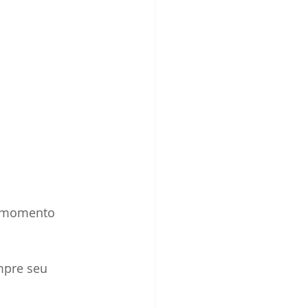
m momento 
mpre seu 