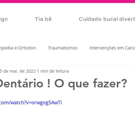
lign
Tia bê
Cuidado bucal diver
opedia e Ortodon
Traumatismos
Intervenções em Cari
5 de mai. de 2022
1 min de leitura
Prevenção
Relacionamento
Dicas da Bê
entário ! O que fazer?
.com/watch?v=orwgogSAwTI