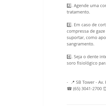
2️⃣. Agende uma con
tratamento. 
3️⃣. Em caso de cor
compressa de gaze 
suportar, como apoi
sangramento. 
4️⃣. Seja o dente i
soro fisiológico para
-  📍 SB Tower - Av
☎ (65) 3041-2700 ⏰