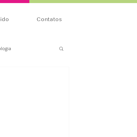
tido
Contatos
ologia