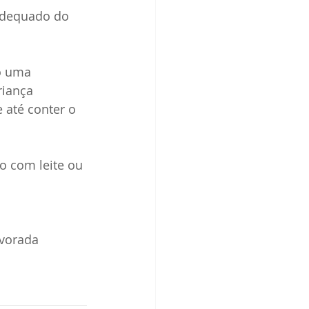
 adequado do 
o uma 
riança 
 até conter o 
o com leite ou 
lvorada 