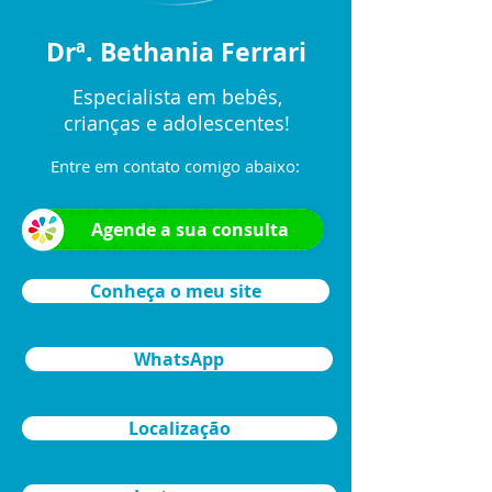
Drª. Bethania Ferrari
Especialista em bebês,
crianças e adolescentes!
Entre em contato comigo abaixo:
Agende a sua consulta
Conheça o meu site
WhatsApp
Localização