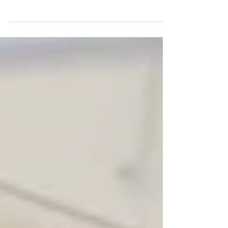
prédio e após aquele bate papo inicial ela
perguntou uma dúvida muito comum de todas
as mães: -...